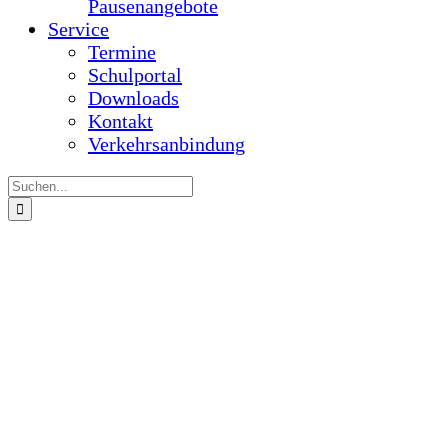
Suche
nach:
Projekt „Webklicker“ der Klasse 6b
Gallerie
Projekt „Webklicker“ der Klasse 6b
Schulalltag
Projekt „Webklicker“ der
Klasse 6b
Fast alle Schülerinnen und Schüler besitzen ein
Smartphone und nutzen [...]