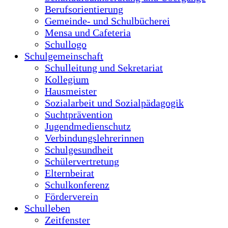
Sozialarbeit und Sozialpädagogik
Suchtprävention
Jugendmedienschutz
Verbindungslehrerinnen
Schulgesundheit
Schülervertretung
Elternbeirat
Schulkonferenz
Förderverein
Schulleben
Zeitfenster
Projektwoche
Klassen- und Studienfahrten
Veranstaltungen
Fairtrade
Schule ohne Rassismus
Wettbewerbe
Bikeschool
Unser Schwimmkonzept