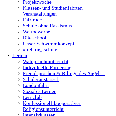
#lieblingsschule
Lernen
Wahlpflichtunterricht
Individuelle Förderung
Fremdsprachen & Bilinguales Angebot
Schüleraustausch
Londonfahrt
Soziales Lernen
Lernclub
Konfessionell-kooperativer
Religionsunterricht
Intensivklassen
Arbeitsgemeinschaften und
Pausenangebote
Service
Termine
Schulportal
Downloads
Kontakt