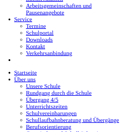
Verkehrsanbindung
Startseite
Über uns
Unsere Schule
Rundgang durch die Schule
Übergang 4/5
Unterrichtszeiten
Schulvereinbarungen
Schullaufbahnberatung und Übergänge
Berufsorientierung
Gemeinde- und Schulbücherei
Mensa und Cafeteria
Schullogo
Schulgemeinschaft
Schulleitung und Sekretariat
Kollegium
Hausmeister
Sozialarbeit und Sozialpädagogik