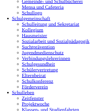
Suchtprävention
Jugendmedienschutz
Verbindungslehrerinnen
Schulgesundheit
Schülervertretung
Elternbeirat
Schulkonferenz
Förderverein
Schulleben
Zeitfenster
Projektwoche
Klassen- und Studienfahrten
Veranstaltungen
Fairtrade
Schule ohne Rassismus
Wettbewerbe
Bikeschool
Unser Schwimmkonzept
#lieblingsschule
Lernen