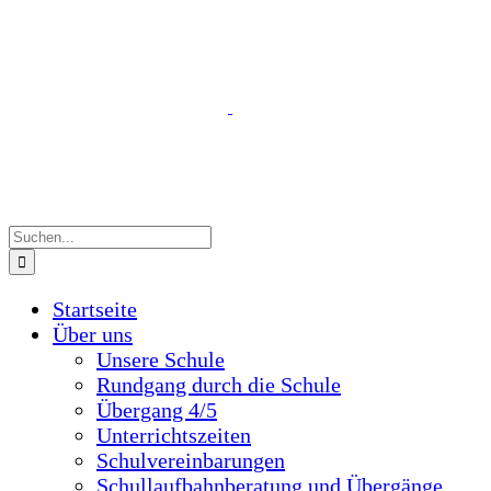
Zum
Inhalt
Suche
springen
nach:
Startseite
Über uns
Unsere Schule
Rundgang durch die Schule
Übergang 4/5
Unterrichtszeiten
Schulvereinbarungen
Schullaufbahnberatung und Übergänge
Berufsorientierung
Gemeinde- und Schulbücherei
Mensa und Cafeteria
Schullogo
Schulgemeinschaft
Schulleitung und Sekretariat
Kollegium
Hausmeister