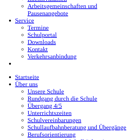
Verkehrsanbindung
Startseite
Über uns
Unsere Schule
Rundgang durch die Schule
Übergang 4/5
Unterrichtszeiten
Schulvereinbarungen
Schullaufbahnberatung und Übergänge
Berufsorientierung
Gemeinde- und Schulbücherei
Mensa und Cafeteria
Schullogo
Schulgemeinschaft
Schulleitung und Sekretariat
Kollegium
Hausmeister
Sozialarbeit und Sozialpädagogik