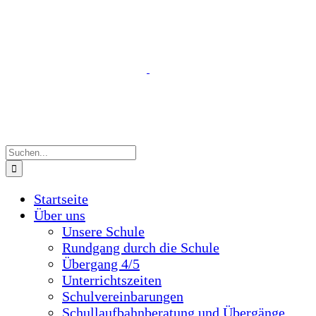
Zum
Inhalt
Suche
springen
nach:
Startseite
Über uns
Unsere Schule
Rundgang durch die Schule
Übergang 4/5
Unterrichtszeiten
Schulvereinbarungen
Schullaufbahnberatung und Übergänge
Berufsorientierung
Gemeinde- und Schulbücherei
Mensa und Cafeteria
Schullogo
Schulgemeinschaft
Schulleitung und Sekretariat
Kollegium
Hausmeister