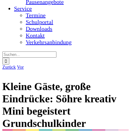
Suche
nach:
Zurück
Vor
Kleine Gäste, große
Eindrücke: Söhre kreativ
Mini begeistert
Grundschulkinder
Zeige
grösseres
Am 12. Mai 2026 wurde die Söhre-Schule wieder
Bild
zur großen Bühne für viele neugierige
Grundschulkinder des Schulverbundes: Bei „Söhre
kreativ Mini“ waren zahlreiche kleine Gäste