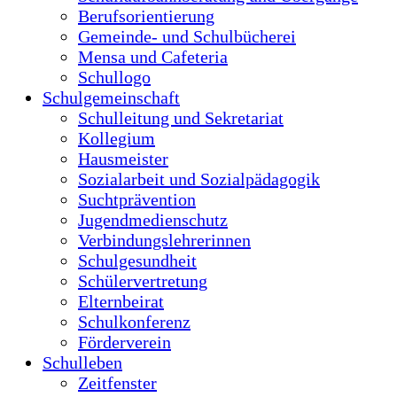
Sozialarbeit und Sozialpädagogik
Suchtprävention
Jugendmedienschutz
Verbindungslehrerinnen
Schulgesundheit
Schülervertretung
Elternbeirat
Schulkonferenz
Förderverein
Schulleben
Zeitfenster
Projektwoche
Klassen- und Studienfahrten
Veranstaltungen
Fairtrade
Schule ohne Rassismus
Wettbewerbe
Bikeschool
Unser Schwimmkonzept