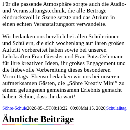
Blog
#lieblingsschule
Schullogo
© Copyright 2022 Söhre-Schule Lohfelden |
Impressum
|
Datenschutz
Page load link
Nach
oben