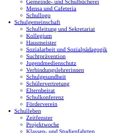
Suchtprävention
Jugendmedienschutz
Verbindungslehrerinnen
Schulgesundheit
Schülervertretung
Elternbeirat
Schulkonferenz
Förderverein
Schulleben
Zeitfenster
Projektwoche
Klassen- und Studienfahrten
Veranstaltungen
Fairtrade
Schule ohne Rassismus
Wettbewerbe
Bikeschool
Unser Schwimmkonzept
#lieblingsschule
Lernen