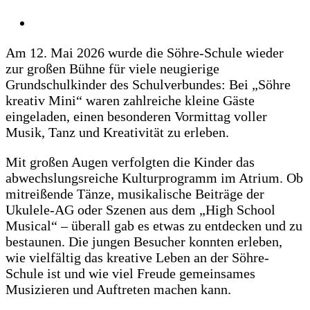
Söhre-Schule
Lange Str. 51
34253 Lohfelden
Kontakt
Tel: (0561) 95 10 60
Fax: (0561) 95 10 613
E-Mail:
Söhre-Schule
Wichtige Links
Schulportal
Termine
Downloads