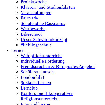
#lieblingsschule
Lernen
Wahlpflichtunterricht
Individuelle Förderung
Fremdsprachen & Bilinguales Angebot
Schüleraustausch
Londonfahrt
Soziales Lernen
Lernclub
Konfessionell-kooperativer
Religionsunterricht
Intensivklassen
Arbeitsgemeinschaften und
Pausenangebote
Service
Termine
Schulportal
Downloads
Kontakt